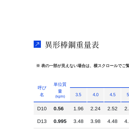
異形棒鋼重量表
※ 表の一部が見えない場合は、横スクロールでご
単位質
呼び
量
名
3.5
4.0
4.5
5
(kg/m)
D10
0.56
1.96
2.24
2.52
2
D13
0.995
3.48
3.98
4.48
4