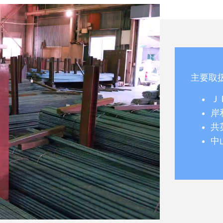
主要取
Ｊ
岸
共
中