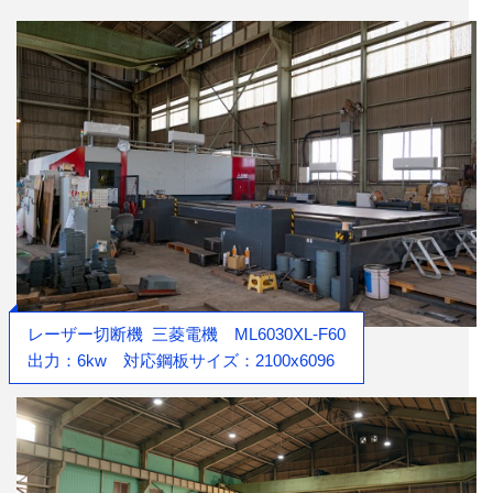
レーザー切断機
三菱電機 ML6030XL-F60
出力：6kw 対応鋼板サイズ：2100x6096